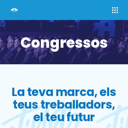
Congressos
La teva marca, els
teus treballadors,
el teu futur