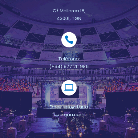
C/ Mallorca 18,
43001, TGN
Teléfono:
(+34) 977 211 985
Email: info@tarra
coarena.com