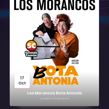
17
Oct
Los Morancos Bota Antonia
CaixaBank Tarraco Arena