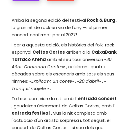
Arriba la segona edició del festival
Rock & Burg
,
la gran nit de rock en viu de l'any —i el primer
concert confirmat per al 2027!
I per a aquesta edició, els històrics del folk-rock
espanyol
Celtas Cortos
arriben a la
CaixaBank
Tarraco Arena
amb el seu tour aniversari
«40
Años Contando Contes»
, celebrant quatre
dècades sobre els escenaris amb tots els seus
himnes:
«Explica'm un conte»
,
«20 d'abril»
, «
Tranquil majete
»
.
Tu tries com viure la nit: amb l'
entrada concert
, gaudeixes únicament de Celtas Cortos; amb l'
entrada festival
, vius la nit completa amb
l'actuació d'un artista sorpresa i, tot seguit, el
concert de Celtas Cortos. I si sou dels que