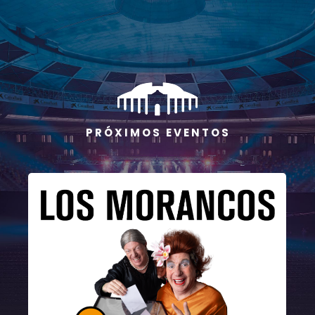
P R Ó X I M O S E V E N T O S