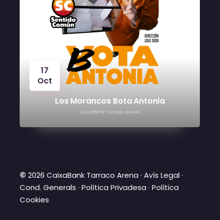
17
Oct
Los Morancos Bota Antonia
CaixaBank Tarraco Arena
©
2026 CaixaBank Tarraco Arena ·
Avís Legal
·
Cond. Generals
·
Política Privadesa
·
Política
Cookies