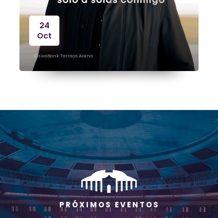
24
Oct
CaixaBank Tarraco Arena
P R Ó X I M O S E V E N T O S