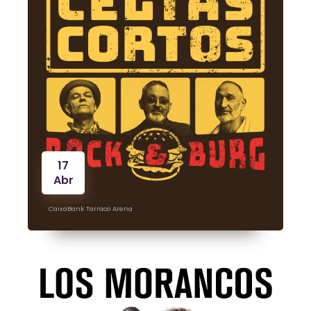
17
Abr
CaixaBank Tarraco Arena