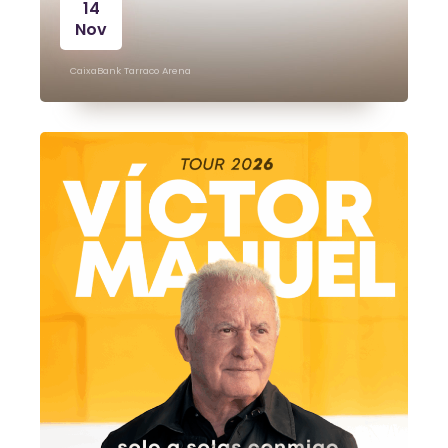
14
Nov
CaixaBank Tarraco Arena