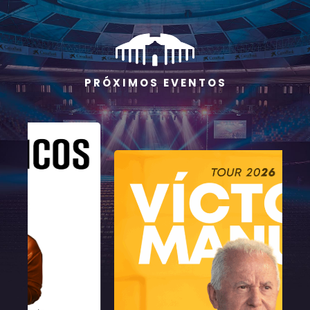
P R Ó X I M O S E V E N T O S