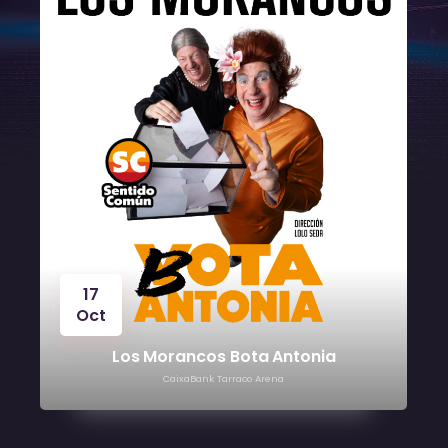
24
Oct
Víctor Manuel
CaixaBank Tarraco Arena