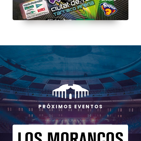
P R Ó X I M O S E V E N T O S