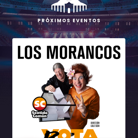
P R Ó X I M O S E V E N T O S