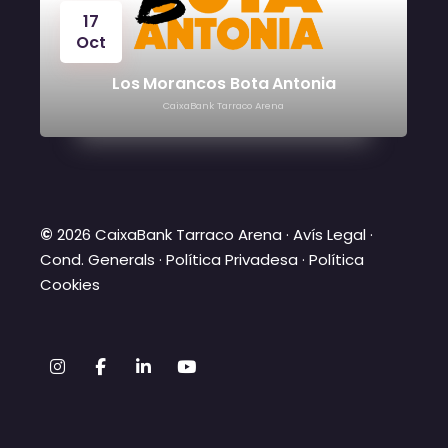
17
Oct
Los Morancos Bota Antonia
CaixaBank Tarraco Arena
©
2026 CaixaBank Tarraco Arena ·
Avís Legal
·
Cond. Generals
·
Política Privadesa
·
Política
Cookies