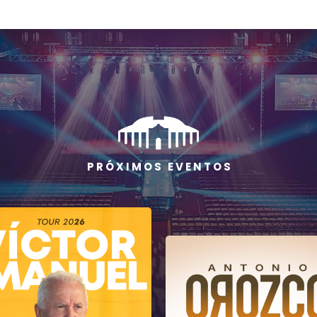
P R Ó X I M O S E V E N T O S