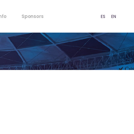
FAQ's
nfo
Sponsors
ES
EN
CA
Normativa Menors
Normativa Acústica
Punts de venda
FAQ's
Premsa
Normativa Menors
RSC
Normativa Acústica
stratègia
Punts de venda
Contacte
Premsa
RSC
stratègia
Contacte