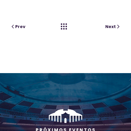
Prev
Next
P R Ó X I M O S E V E N T O S