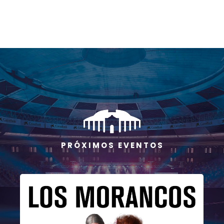
P R Ó X I M O S E V E N T O S