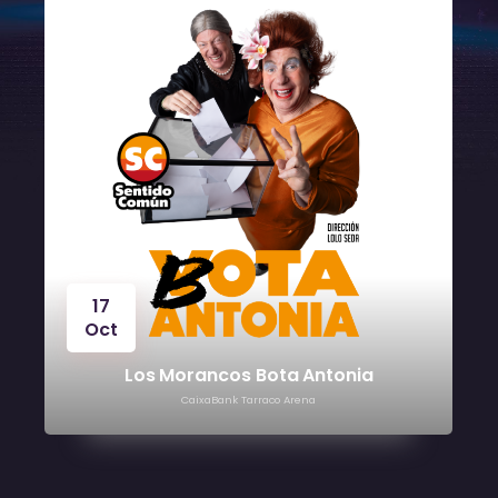
24
Oct
Víctor Manuel
CaixaBank Tarraco Arena