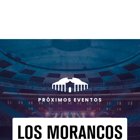
P R Ó X I M O S E V E N T O S