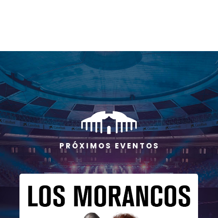
P R Ó X I M O S E V E N T O S