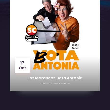
24
Oct
Víctor Manuel
CaixaBank Tarraco Arena