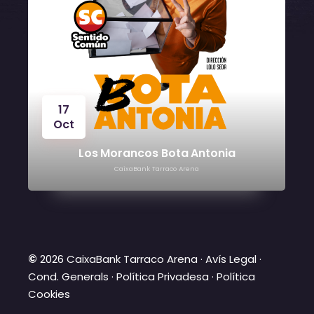
24
Oct
Víctor Manuel
CaixaBank Tarraco Arena
©
2026 CaixaBank Tarraco Arena ·
Avís Legal
·
Cond. Generals
·
Política Privadesa
·
Política
Cookies