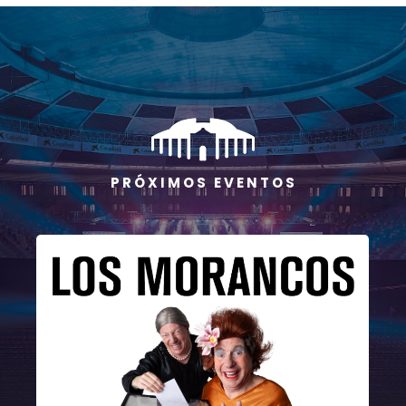
P R Ó X I M O S E V E N T O S