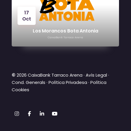
17
Oct
Los Morancos Bota Antonia
CaixaBank Tarraco Arena
©
2026 CaixaBank Tarraco Arena ·
Avís Legal
·
Cond. Generals
·
Política Privadesa
·
Política
Cookies