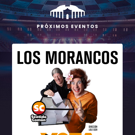
P R Ó X I M O S E V E N T O S