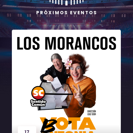
P R Ó X I M O S E V E N T O S
17