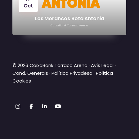
Oct
Los Morancos Bota Antonia
CaixaBank Tarraco Arena
©
2026 CaixaBank Tarraco Arena ·
Avís Legal
·
Cond. Generals
·
Política Privadesa
·
Política
Cookies