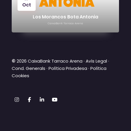
Oct
Los Morancos Bota Antonia
CaixaBank Tarraco Arena
©
2026 CaixaBank Tarraco Arena ·
Avís Legal
·
Cond. Generals
·
Política Privadesa
·
Política
Cookies