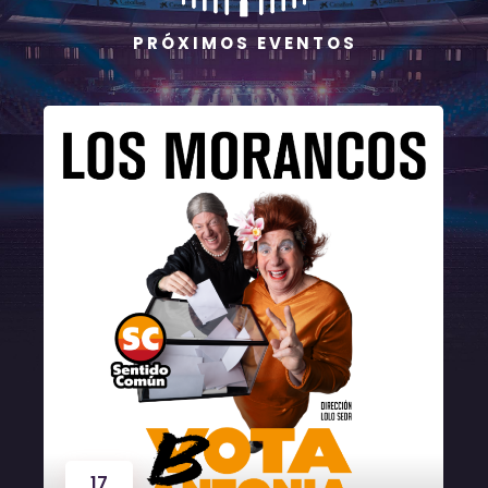
P R Ó X I M O S E V E N T O S
17