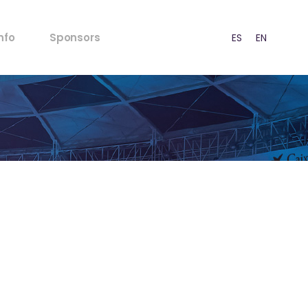
FAQ's
nfo
Sponsors
ES
EN
CA
Normativa Menors
Normativa Acústica
Punts de venda
FAQ's
Premsa
Normativa Menors
RSC
Normativa Acústica
stratègia
Punts de venda
Contacte
Premsa
RSC
stratègia
Contacte