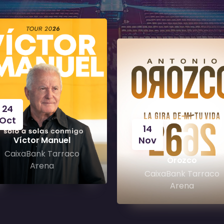
24
Oct
14
Nov
Víctor Manuel
CaixaBank Tarraco
Orozco
Arena
CaixaBank Tarraco
Arena