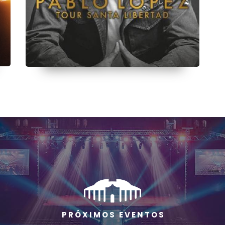
P R Ó X I M O S E V E N T O S