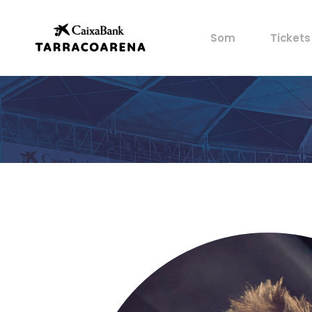
Propietat
Les mev
Som
Tickets
Espais
Avantat
Cultura
Castells
Propietat
Les mev
Esports
Espais
Avantat
Gastronomia
Cultura
Història
Castells
Artistes
Esports
Arxiu
Gastronomia
Història
Artistes
Arxiu