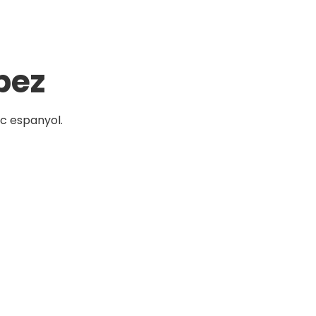
pez
c espanyol.