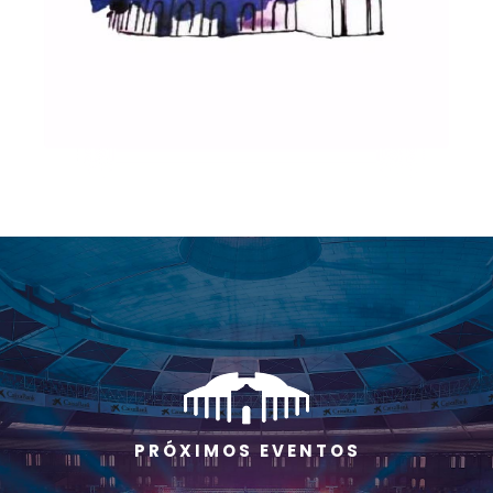
P R Ó X I M O S E V E N T O S