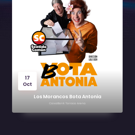
17
Oct
Los Morancos Bota Antonia
CaixaBank Tarraco Arena