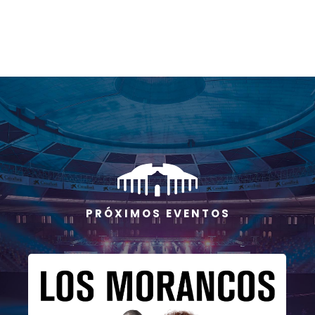
P R Ó X I M O S E V E N T O S