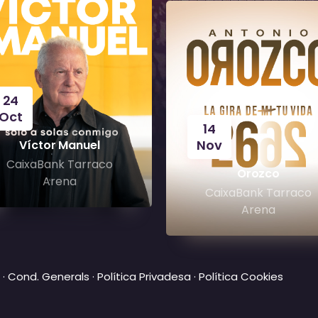
24
Oct
14
Nov
Víctor Manuel
CaixaBank Tarraco
Orozco
Arena
CaixaBank Tarraco
Arena
·
Cond. Generals
·
Política Privadesa
·
Política Cookies