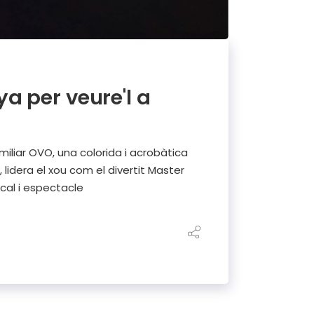
a per veure'l a
iliar OVO, una colorida i acrobàtica
lidera el xou com el divertit Master
cal i espectacle