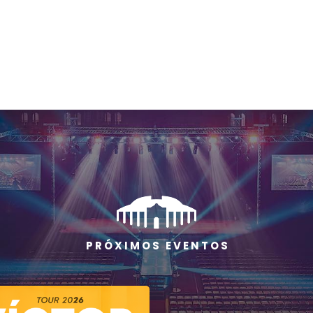
P R Ó X I M O S E V E N T O S