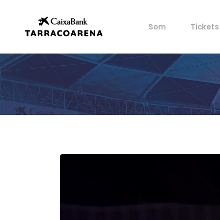
Propietat
Les mev
Som
Tickets
Espais
Avantat
Cultura
Castells
Propietat
Les mev
Esports
Espais
Avantat
Gastronomia
Cultura
Història
Castells
Artistes
Esports
Arxiu
Gastronomia
Història
Artistes
Arxiu