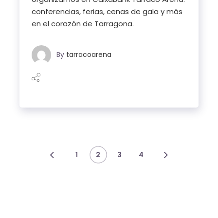
conferencias, ferias, cenas de gala y más
en el corazón de Tarragona.
By
tarracoarena
Paginación
1
2
3
4
de
entradas