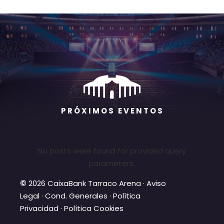
P R Ó X I M O S E V E N T O S
No posts were found for provided query
parameters.
©
2026 CaixaBank Tarraco Arena ·
Aviso
Legal
·
Cond. Generales
·
Política
Privacidad
·
Política Cookies