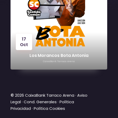
17
Oct
Los Morancos Bota Antonia
CaixaBank Tarraco Arena
©
2026 CaixaBank Tarraco Arena ·
Aviso
Legal
·
Cond. Generales
·
Política
Privacidad
·
Política Cookies