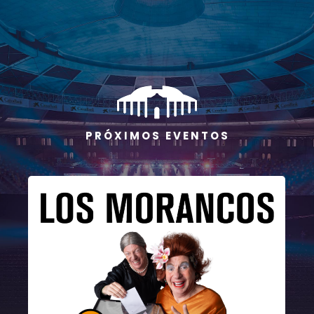
P R Ó X I M O S E V E N T O S