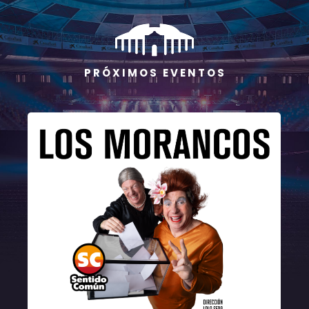
P R Ó X I M O S E V E N T O S