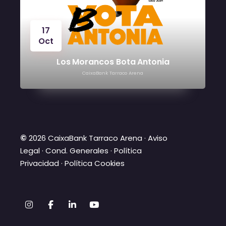
17
Oct
Los Morancos Bota Antonia
CaixaBank Tarraco Arena
©
2026 CaixaBank Tarraco Arena ·
Aviso
Legal
·
Cond. Generales
·
Política
Privacidad
·
Política Cookies