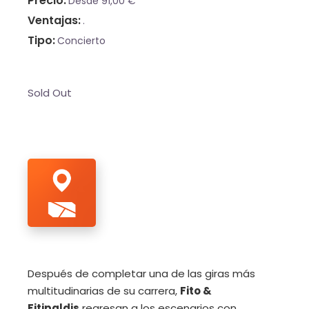
Precio
Desde 91,00 €
Ventajas
.
Tipo
Concierto
Sold Out
Después de completar una de las giras más
multitudinarias de su carrera,
Fito &
Fitipaldis
regresan a los escenarios con