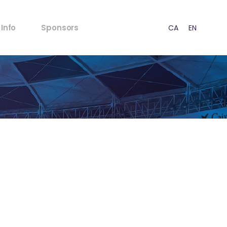
FAQ’s
Info
Sponsors
CA
EN
ES
Normativa Menores
Normativa Acústica
Puntos de venta
FAQ’s
Prensa
Normativa Menores
RSC
Normativa Acústica
Estrategia
Puntos de venta
Contacto
Prensa
RSC
Estrategia
Contacto