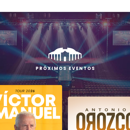
P R Ó X I M O S E V E N T O S