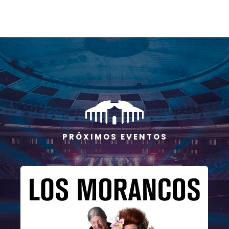
P R Ó X I M O S E V E N T O S