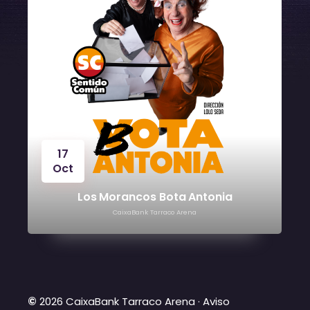
17
Oct
Los Morancos Bota Antonia
CaixaBank Tarraco Arena
©
2026 CaixaBank Tarraco Arena ·
Aviso