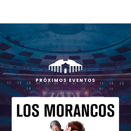
P R Ó X I M O S E V E N T O S