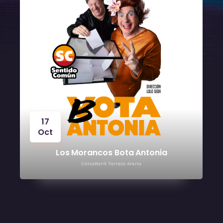
24
Oct
Víctor Manuel
CaixaBank Tarraco Arena