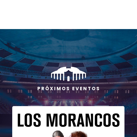
P R Ó X I M O S E V E N T O S