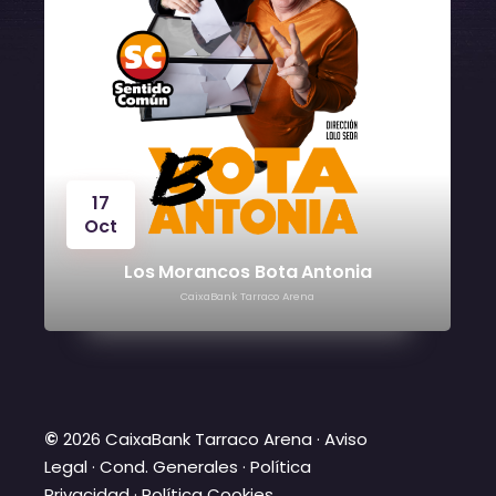
17
Oct
O
Los Morancos Bota Antonia
CaixaBank Tarraco Arena
©
2026 CaixaBank Tarraco Arena ·
Aviso
Legal
·
Cond. Generales
·
Política
Privacidad
·
Política Cookies