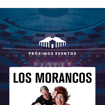
P R Ó X I M O S E V E N T O S