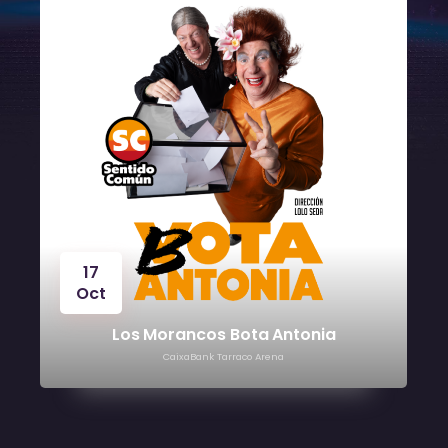
24
Oct
Víctor Manuel
CaixaBank Tarraco Arena