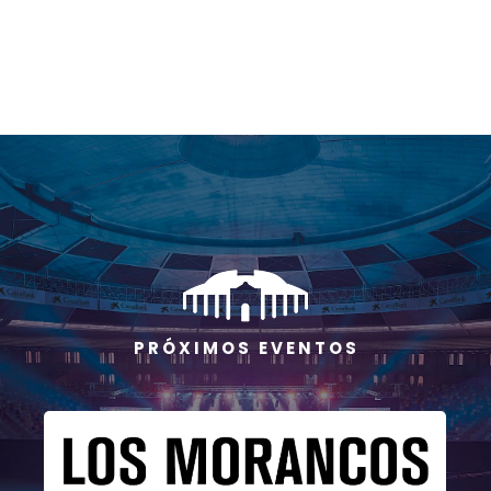
P R Ó X I M O S E V E N T O S