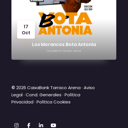
24
Oct
Víctor Manuel
CaixaBank Tarraco Arena
©
2026 CaixaBank Tarraco Arena ·
Aviso
Legal
·
Cond. Generales
·
Política
Privacidad
·
Política Cookies