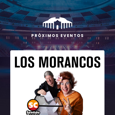
P R Ó X I M O S E V E N T O S