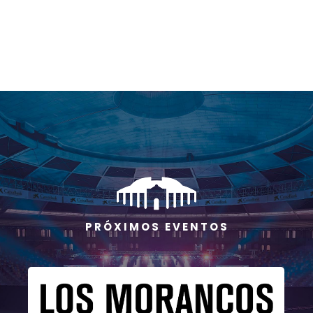
P R Ó X I M O S E V E N T O S