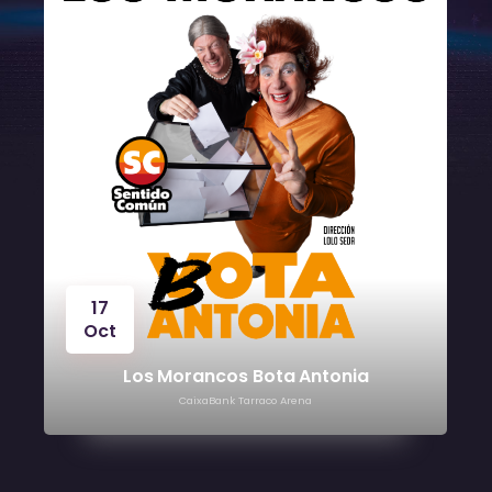
17
Oct
Los Morancos Bota Antonia
CaixaBank Tarraco Arena