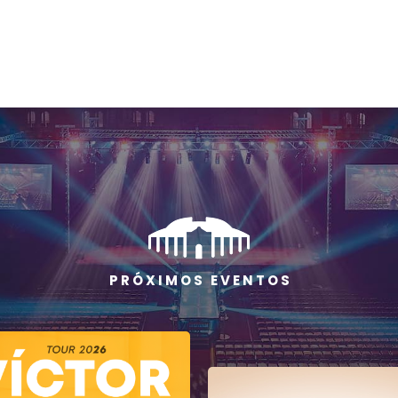
P R Ó X I M O S E V E N T O S