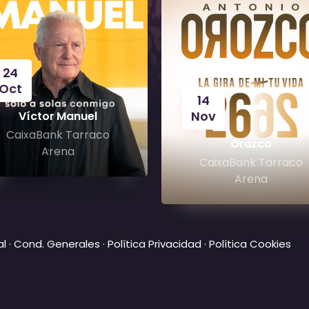
24
Oct
14
Nov
Víctor Manuel
CaixaBank Tarraco
Orozco
Arena
CaixaBank Tarraco
Arena
al
·
Cond. Generales
·
Política Privacidad
·
Política Cookies