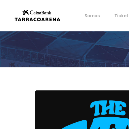
Propiedad
Mis en
Somos
Ticket
Espacios
Ventaj
Cultura
Castells
Propiedad
Mis en
Deportes
Espacios
Ventaj
Gastronomía
Cultura
Historia
Castells
Artistas
Deportes
Archivo
Gastronomía
Historia
Artistas
Archivo