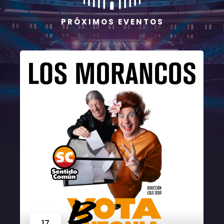
P R Ó X I M O S E V E N T O S