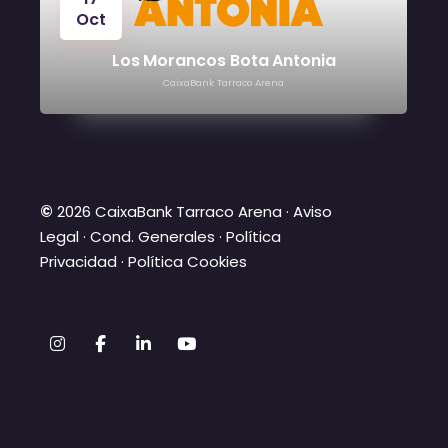
24
Oct
Víctor Manuel
CaixaBank Tarraco Arena
©
2026 CaixaBank Tarraco Arena ·
Aviso
Legal
·
Cond. Generales
·
Política
Privacidad
·
Política Cookies