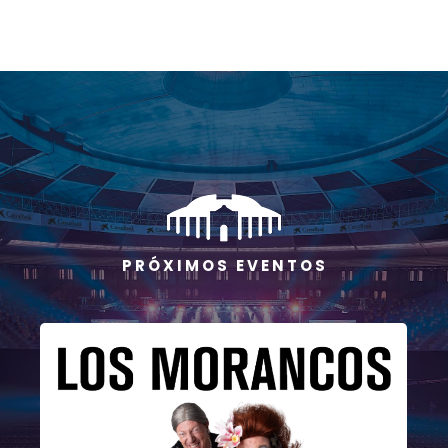
P R Ó X I M O S E V E N T O S