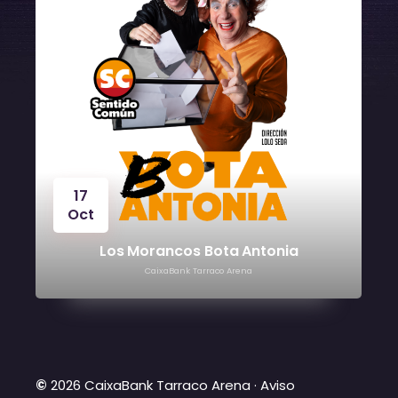
17
Oct
Los Morancos Bota Antonia
CaixaBank Tarraco Arena
©
2026 CaixaBank Tarraco Arena ·
Aviso