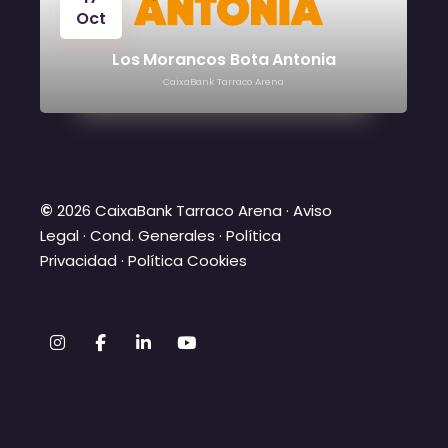
Oct
Los Morancos Bota Antonia
CaixaBank Tarraco Arena
©
2026 CaixaBank Tarraco Arena ·
Aviso
Legal
·
Cond. Generales
·
Política
Privacidad
·
Política Cookies