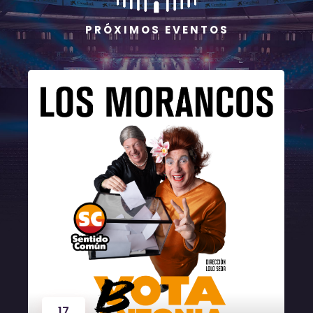
P R Ó X I M O S E V E N T O S
17