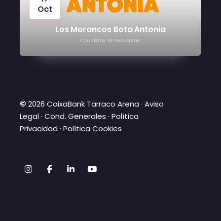
Oct
Los Morancos Bota Antonia
CaixaBank Tarraco Arena
©
2026 CaixaBank Tarraco Arena ·
Aviso
Legal
·
Cond. Generales
·
Política
Privacidad
·
Política Cookies