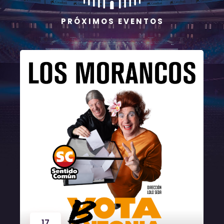
P R Ó X I M O S E V E N T O S
17