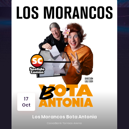
17
Oct
Los Morancos Bota Antonia
CaixaBank Tarraco Arena