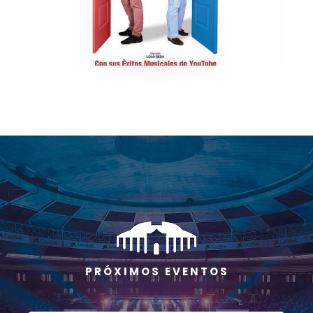
P R Ó X I M O S E V E N T O S