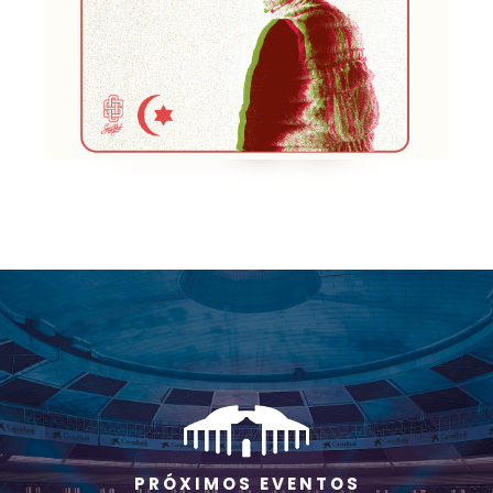
P R Ó X I M O S E V E N T O S