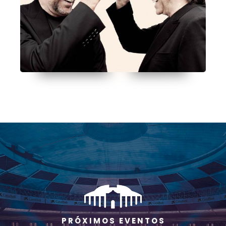
P R Ó X I M O S E V E N T O S