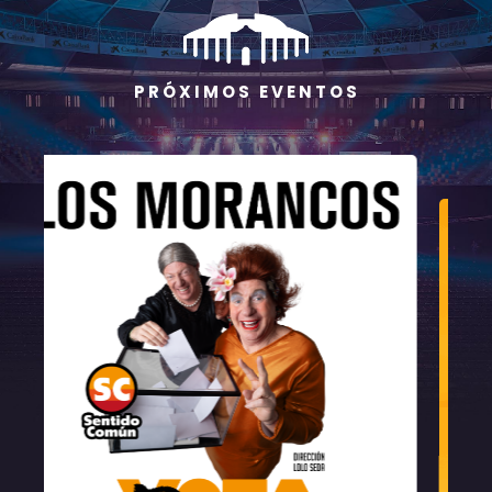
P R Ó X I M O S E V E N T O S