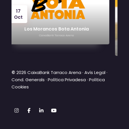
24
Oct
Víctor Manuel
CaixaBank Tarraco Arena
©
2026 CaixaBank Tarraco Arena ·
Avís Legal
·
Cond. Generals
·
Política Privadesa
·
Política
Cookies