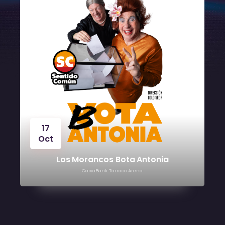
24
Oct
tonia
Víctor Manuel
CaixaBank Tarraco Arena