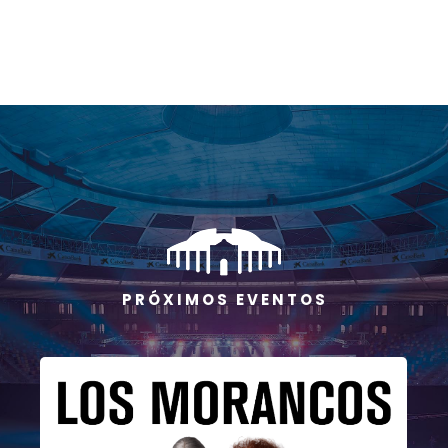
P R Ó X I M O S E V E N T O S