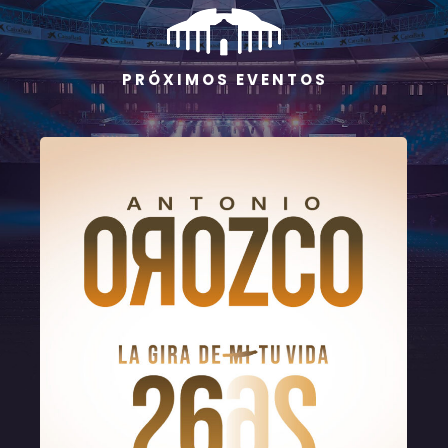
P R Ó X I M O S E V E N T O S