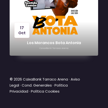
24
Oct
Víctor Manuel
CaixaBank Tarraco Arena
©
2026 CaixaBank Tarraco Arena ·
Aviso
Legal
·
Cond. Generales
·
Política
Privacidad
·
Política Cookies