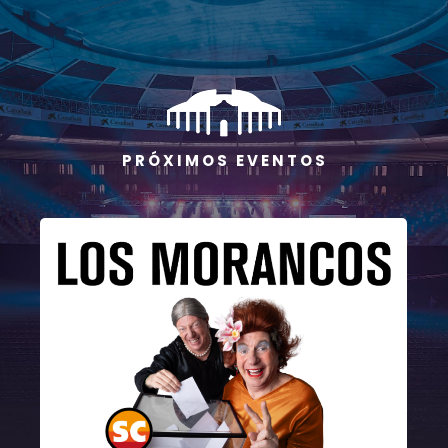
P R Ó X I M O S E V E N T O S