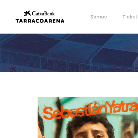
Propiedad
Mis en
Somos
Ticket
Espacios
Ventaj
Cultura
Castells
Propiedad
Mis en
Deportes
Espacios
Ventaj
Gastronomía
Cultura
Historia
Castells
Artistas
Deportes
Archivo
Gastronomía
Historia
Artistas
Archivo