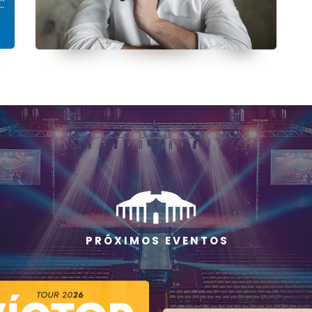
P R Ó X I M O S E V E N T O S