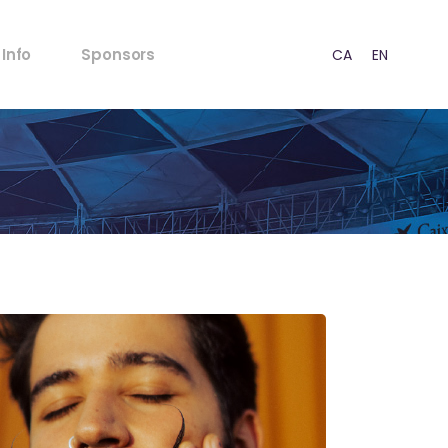
FAQ’s
Info
Sponsors
CA
EN
ES
Normativa Menores
Normativa Acústica
Puntos de venta
FAQ’s
Prensa
Normativa Menores
RSC
Normativa Acústica
Estrategia
Puntos de venta
Contacto
Prensa
RSC
Estrategia
Contacto