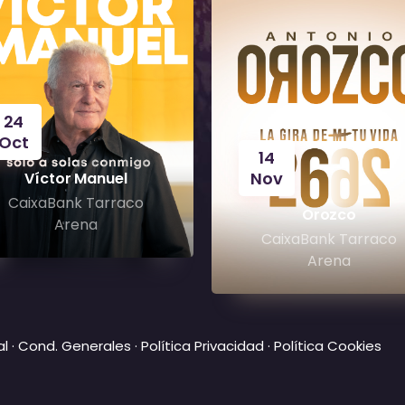
24
Oct
14
Nov
Víctor Manuel
CaixaBank Tarraco
Orozco
Arena
CaixaBank Tarraco
Arena
al
·
Cond. Generales
·
Política Privacidad
·
Política Cookies