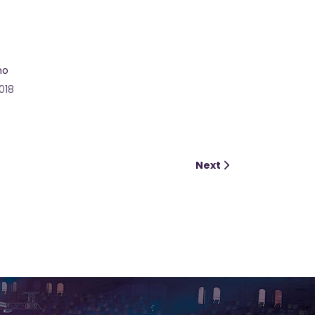
no
018
Next