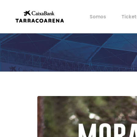
Propiedad
Mis en
Somos
Ticket
Espacios
Ventaj
Cultura
Castells
Propiedad
Mis en
Deportes
Espacios
Ventaj
Gastronomía
Cultura
Historia
Castells
Artistas
Deportes
Archivo
Gastronomía
Historia
Artistas
Archivo