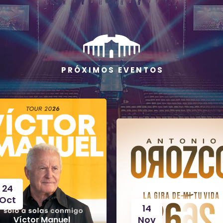
P R Ó X I M O S E V E N T O S
24
Oct
14
Nov
Víctor Manuel