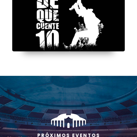
P R Ó X I M O S E V E N T O S