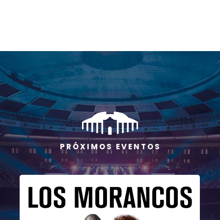
P R Ó X I M O S E V E N T O S