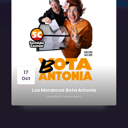
17
Oct
Los Morancos Bota Antonia
CaixaBank Tarraco Arena