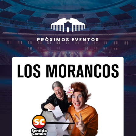
P R Ó X I M O S E V E N T O S