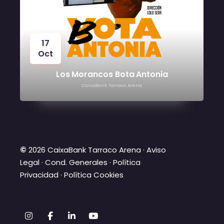
17
Oct
Los Morancos Bota Antonia
CaixaBank Tarraco Arena
©
2026 CaixaBank Tarraco Arena ·
Aviso
Legal
·
Cond. Generales
·
Política
Privacidad
·
Política Cookies