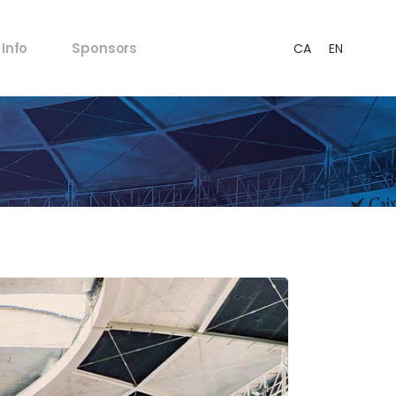
FAQ’s
Info
Sponsors
CA
EN
ES
Normativa Menores
Normativa Acústica
Puntos de venta
FAQ’s
Prensa
Normativa Menores
RSC
Normativa Acústica
Estrategia
Puntos de venta
Contacto
Prensa
RSC
Estrategia
Contacto