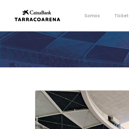
Propiedad
Mis en
Somos
Ticket
Espacios
Ventaj
Cultura
Castells
Propiedad
Mis en
Deportes
Espacios
Ventaj
Gastronomía
Cultura
Historia
Castells
Artistas
Deportes
Archivo
Gastronomía
Historia
Artistas
Archivo