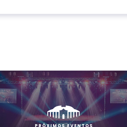
P R Ó X I M O S E V E N T O S