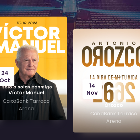
24
Oct
14
Nov
Víctor Manuel
CaixaBank Tarraco
Orozco
Arena
CaixaBank Tarraco
Arena