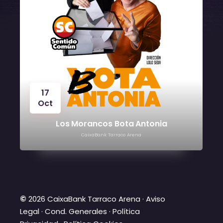
24
Oct
Víctor Manuel
CaixaBank Tarraco Arena
©
2026 CaixaBank Tarraco Arena ·
Aviso
Legal
·
Cond. Generales
·
Política