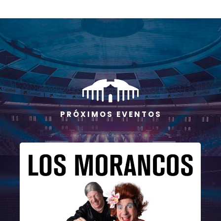
P R Ó X I M O S E V E N T O S